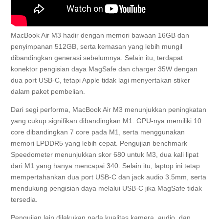
MacBook Air M3 hadir dengan memori bawaan 16GB dan
penyimpanan 512GB, serta kemasan yang lebih mungil
dibandingkan generasi sebelumnya. Selain itu, terdapat
konektor pengisian daya MagSafe dan charger 35W dengan
dua port USB-C, tetapi Apple tidak lagi menyertakan stiker
dalam paket pembelian.
Dari segi performa, MacBook Air M3 menunjukkan peningkatan
yang cukup signifikan dibandingkan M1. GPU-nya memiliki 10
core dibandingkan 7 core pada M1, serta menggunakan
memori LPDDR5 yang lebih cepat. Pengujian benchmark
Speedometer menunjukkan skor 680 untuk M3, dua kali lipat
dari M1 yang hanya mencapai 340. Selain itu, laptop ini tetap
mempertahankan dua port USB-C dan jack audio 3.5mm, serta
mendukung pengisian daya melalui USB-C jika MagSafe tidak
tersedia.
Pengujian lain dilakukan pada kualitas kamera, audio, dan