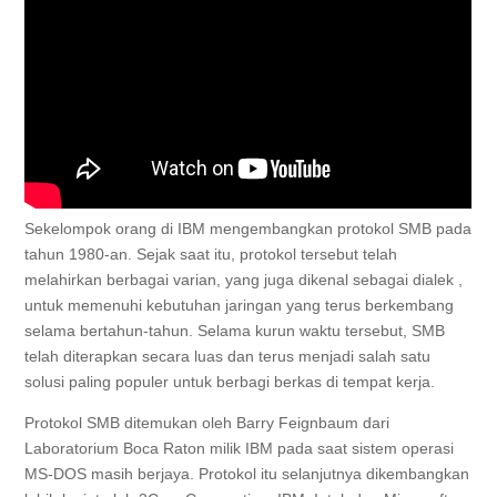
Sekelompok orang di IBM mengembangkan protokol SMB pada
tahun 1980-an. Sejak saat itu, protokol tersebut telah
melahirkan berbagai varian, yang juga dikenal sebagai dialek ,
untuk memenuhi kebutuhan jaringan yang terus berkembang
selama bertahun-tahun. Selama kurun waktu tersebut, SMB
telah diterapkan secara luas dan terus menjadi salah satu
solusi paling populer untuk berbagi berkas di tempat kerja.
Protokol SMB ditemukan oleh Barry Feignbaum dari
Laboratorium Boca Raton milik IBM pada saat sistem operasi
MS-DOS masih berjaya. Protokol itu selanjutnya dikembangkan