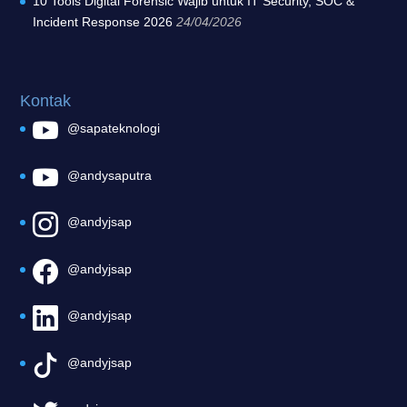
10 Tools Digital Forensic Wajib untuk IT Security, SOC &
Incident Response 2026
24/04/2026
Kontak
@sapateknologi
@andysaputra
@andyjsap
@andyjsap
@andyjsap
@andyjsap