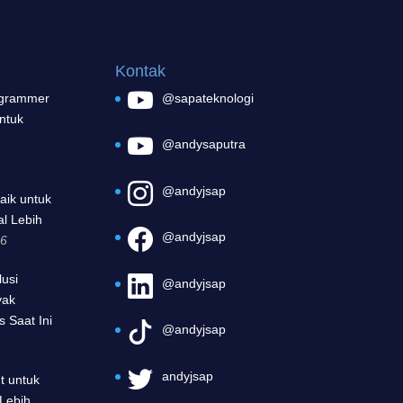
Kontak
ogrammer
@sapateknologi
untuk
@andysaputra
@andyjsap
aik untuk
al Lebih
@andyjsap
26
lusi
@andyjsap
yak
 Saat Ini
@andyjsap
andyjsap
t untuk
 Lebih